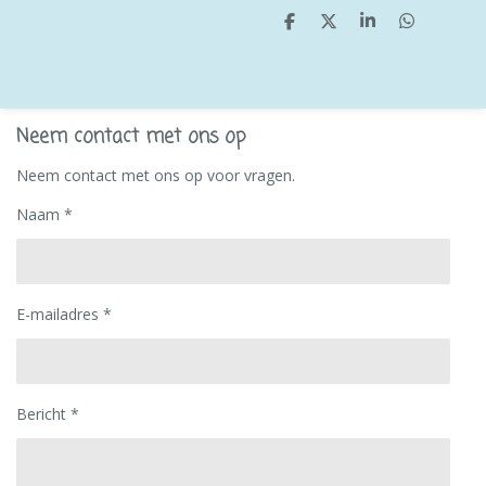
D
D
S
D
e
e
h
e
l
e
a
l
e
l
r
e
n
e
n
Neem contact met ons op
Neem contact met ons op voor vragen.
Naam *
E-mailadres *
Bericht *