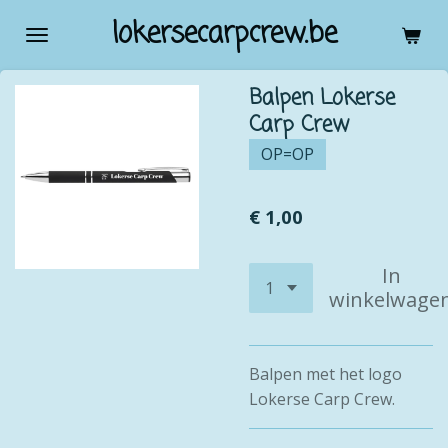
Ga
lokersecarpcrew.be
direct
naar
Balpen Lokerse
de
Carp Crew
hoofdinhoud
OP=OP
€ 1,00
In
winkelwage
Balpen met het logo
Lokerse Carp Crew.