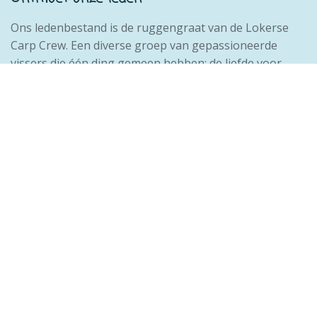
Ons ledenbestand is de ruggengraat van de Lokerse
Carp Crew. Een diverse groep van gepassioneerde
vissers die één ding gemeen hebben: de liefde voor
karpervissen en de gezelligheid van onze club. We
geloven sterk in onderlinge ondersteuning en het
delen van kennis en ervaringen. Word deel van deze
hechte familie waar vriendschappen worden gesmeed
en successen samen worden gevierd.
Maak kennis met de crew