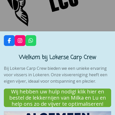
F
I
W
a
n
h
c
s
a
Welkom bij Lokerse Carp Crew
e
t
t
b
a
s
o
g
A
Bij Lokerse Carp Crew bieden we een unieke ervaring
o
r
p
voor vissers in Lokeren. Onze visvereniging heeft een
k
a
p
eigen vijver, ideaal voor ontspanning en plezier.
m
Wij hebben uw hulp nodig! klik hier en
bestel de lekkernijen van Milka en Lu en
help ons zo de vijver te optimaliseren!