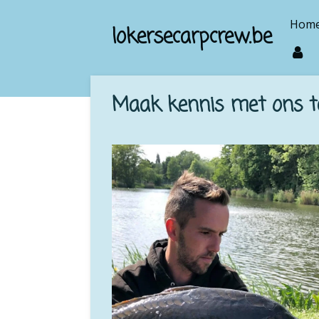
Ga
Hom
lokersecarpcrew.be
direct
naar
de
hoofdinhoud
Maak kennis met ons 